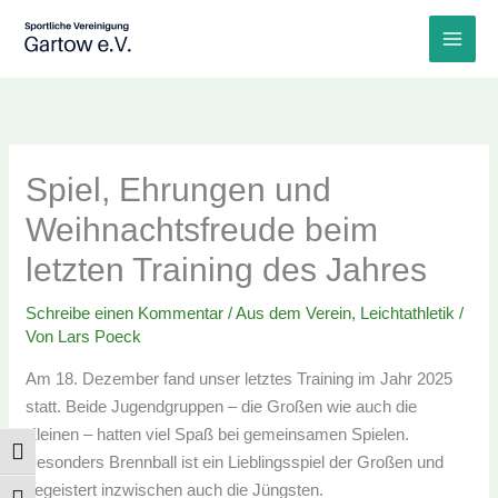
Zum
Inhalt
springen
Spiel, Ehrungen und
Weihnachtsfreude beim
letzten Training des Jahres
Schreibe einen Kommentar
/
Aus dem Verein
,
Leichtathletik
/ Von
Lars Poeck
Am 18. Dezember fand unser letztes Training im Jahr
2025 statt. Beide Jugendgruppen – die Großen wie auch
die Kleinen – hatten viel Spaß bei gemeinsamen
UMSCHALTEN AUF HOHE KONTRASTE
Spielen. Besonders Brennball ist ein Lieblingsspiel der
Großen und begeistert inzwischen auch die Jüngsten.