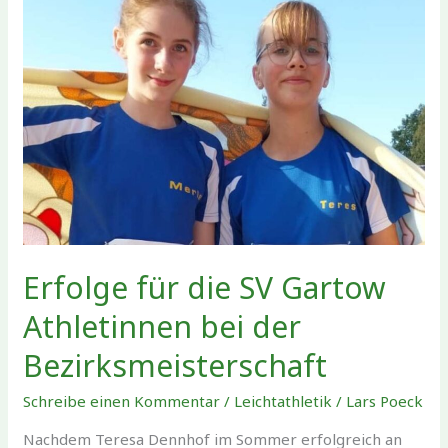
Turnhalle
–
Winterpause
für
den
Sportplatz
Erfolge für die SV Gartow
Athletinnen bei der
Bezirksmeisterschaft
Schreibe einen Kommentar
/
Leichtathletik
/
Lars Poeck
Nachdem Teresa Dennhof im Sommer erfolgreich an