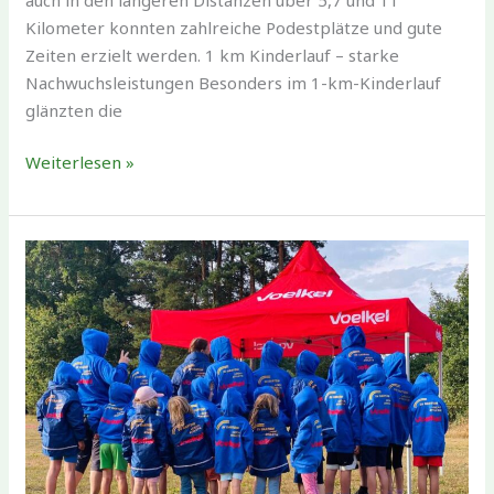
Kilometer konnten zahlreiche Podestplätze und gute
Zeiten erzielt werden. 1 km Kinderlauf – starke
Nachwuchsleistungen Besonders im 1-km-Kinderlauf
glänzten die
Erfolgreiche
Weiterlesen »
Teilnahme
des
SV
Gartow
beim
Nemitzer
Heidelauf
2025