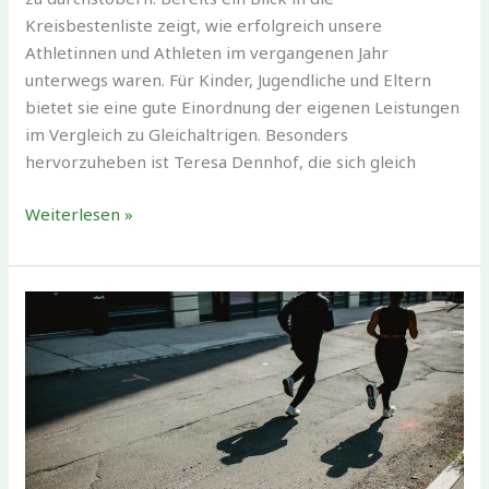
Kreisbestenliste zeigt, wie erfolgreich unsere
Athletinnen und Athleten im vergangenen Jahr
unterwegs waren. Für Kinder, Jugendliche und Eltern
bietet sie eine gute Einordnung der eigenen Leistungen
im Vergleich zu Gleichaltrigen. Besonders
hervorzuheben ist Teresa Dennhof, die sich gleich
Erfolge
Weiterlesen »
im
vergangenen
Jahr
–
starke
Leistungen
auf
Kreis-,
Bezirks-
und