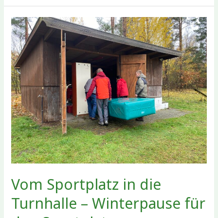
und
Weihnachtsfreude
beim
letzten
Training
des
Jahres
Vom Sportplatz in die
Turnhalle – Winterpause für