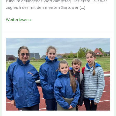
rundum gelungener Wettkampftag. Der erste Lauf war
zugleich der mit den meisten Gartower […]
Erfolgreicher
Weiterlesen »
Wettkampftag
für
die
SV
Gartow
in
Wustrow