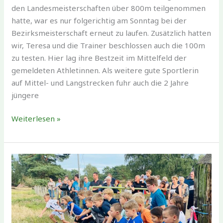
den Landesmeisterschaften über 800m teilgenommen
hatte, war es nur folgerichtig am Sonntag bei der
Bezirksmeisterschaft erneut zu laufen. Zusätzlich hatten
wir, Teresa und die Trainer beschlossen auch die 100m
zu testen. Hier lag ihre Bestzeit im Mittelfeld der
gemeldeten Athletinnen. Als weitere gute Sportlerin
auf Mittel- und Langstrecken fuhr auch die 2 Jahre
jüngere
Erfolge
Weiterlesen »
für
die
SV
Gartow
Athletinnen
bei
der
Bezirksmeisterschaft