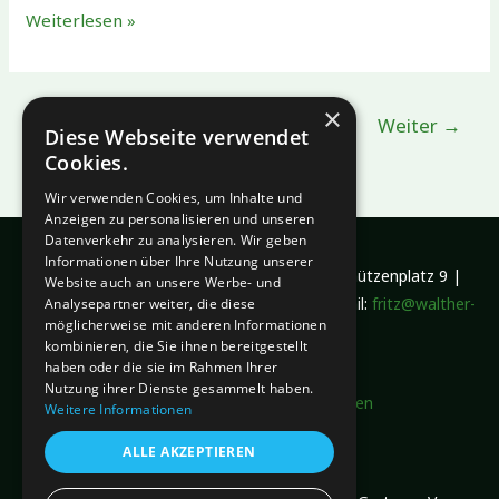
Voelkel
Weiterlesen »
unterstützt
die
Leichtathletikabteilung
×
1
2
Weiter
→
Diese Webseite verwendet
Cookies.
Wir verwenden Cookies, um Inhalte und
Anzeigen zu personalisieren und unseren
Datenverkehr zu analysieren. Wir geben
Informationen über Ihre Nutzung unserer
Sportliche Vereinigung Gartow e.V. | Am Schützenplatz 9 |
Website auch an unsere Werbe- und
29471 Gartow | Telefon: 05846-979093| Email:
fritz@walther-
Analysepartner weiter, die diese
möglicherweise mit anderen Informationen
gartow.de
kombinieren, die Sie ihnen bereitgestellt
haben oder die sie im Rahmen Ihrer
Nutzung ihrer Dienste gesammelt haben.
Mitgliedschaftsantrag runterladen
Weitere Informationen
Trainingszeiten
ALLE AKZEPTIEREN