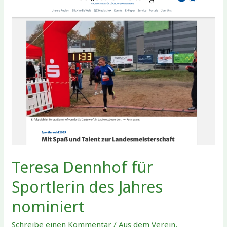
Läufertag
Teresa Dennhof für
Sportlerin des Jahres
nominiert
Schreibe einen Kommentar
/
Aus dem Verein
,