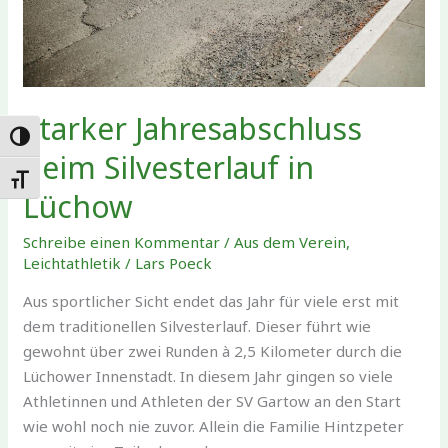
Landesebene
Starker Jahresabschluss
UMSCHALTEN AUF HOHE KONTRASTE
beim Silvesterlauf in
SCHRIFT VERGRÖSSERN
Lüchow
Schreibe einen Kommentar
/
Aus dem Verein
,
Leichtathletik
/
Lars Poeck
Aus sportlicher Sicht endet das Jahr für viele erst mit
dem traditionellen Silvesterlauf. Dieser führt wie
gewohnt über zwei Runden à 2,5 Kilometer durch die
Lüchower Innenstadt. In diesem Jahr gingen so viele
Athletinnen und Athleten der SV Gartow an den Start
wie wohl noch nie zuvor. Allein die Familie Hintzpeter